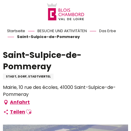
Aller
au
contenu
principal
Startseite
BESUCHE UND AKTIVITÄTEN
Das Erbe
Saint-Sulpice-de-Pommeray
Saint-Sulpice-de-
Pommeray
STADT, DORF, STADTVIERTEL
Mairie, 10 rue des écoles, 41000 Saint-Sulpice-de-
Pommeray
Anfahrt
Ajouter aux favoris
Teilen