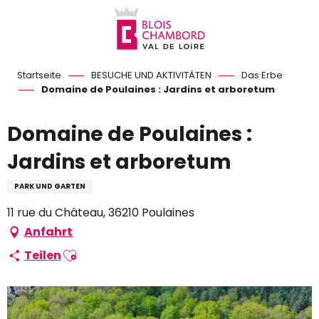
Aller
au
contenu
principal
Startseite
BESUCHE UND AKTIVITÄTEN
Das Erbe
Domaine de Poulaines : Jardins et arboretum
Domaine de Poulaines :
Jardins et arboretum
PARK UND GARTEN
11 rue du Château, 36210 Poulaines
Anfahrt
Ajouter aux favoris
Teilen