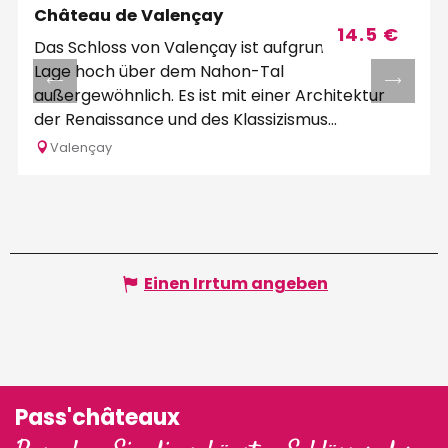
Château de Valençay
Buchbar
14.5
€
Das Schloss von Valençay ist aufgrund seiner
Lage hoch über dem Nahon-Tal
außergewöhnlich. Es ist mit einer Architektur
der Renaissance und des Klassizismus
ausgestattet und...
Valençay
Einen Irrtum angeben
Pass'châteaux