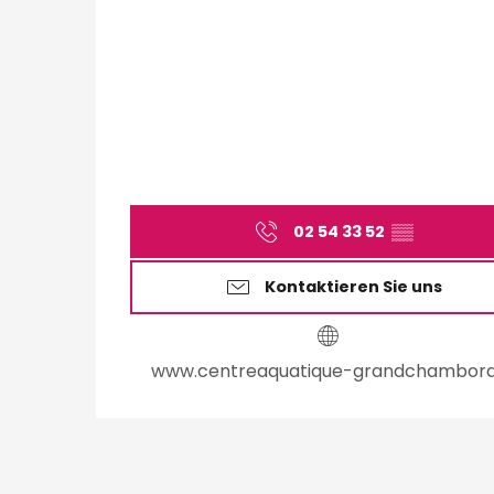
02 54 33 52
▒▒
Kontaktieren Sie uns
www.centreaquatique-grandchambord