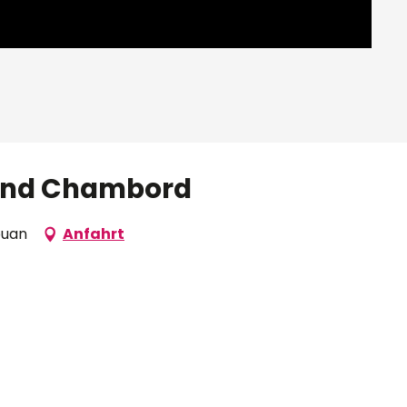
rand Chambord
ouan
Anfahrt