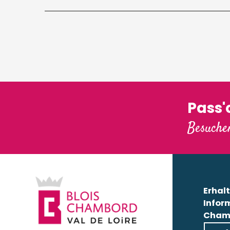
Pass
Besuchen
Erhalt
Infor
Cham