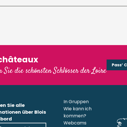
'châteaux
Pass’ 
 Sie die schönsten Schlösser der Loire
In Gruppen
en Sie alle
Wie kann ich
mationen über Blois
kommen?
bord
Webcams