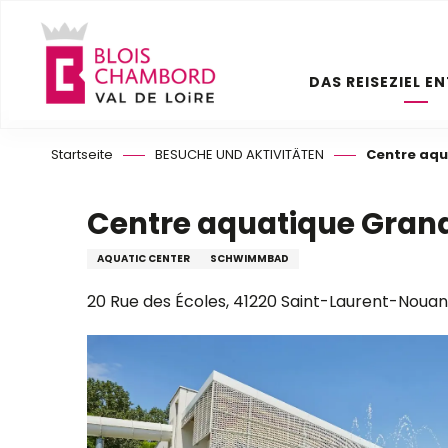
Aller
au
contenu
DAS REISEZIEL E
principal
Startseite
BESUCHE UND AKTIVITÄTEN
Centre aq
Centre aquatique Gra
AQUATIC CENTER
SCHWIMMBAD
20 Rue des Écoles, 41220 Saint-Laurent-Nouan