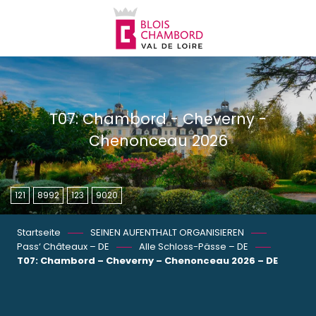
Aller
au
contenu
principal
T07: Chambord - Cheverny -
Chenonceau 2026
121
8992
123
9020
Startseite
SEINEN AUFENTHALT ORGANISIEREN
Pass‘ Châteaux – DE
Alle Schloss-Pässe – DE
T07: Chambord – Cheverny – Chenonceau 2026 – DE