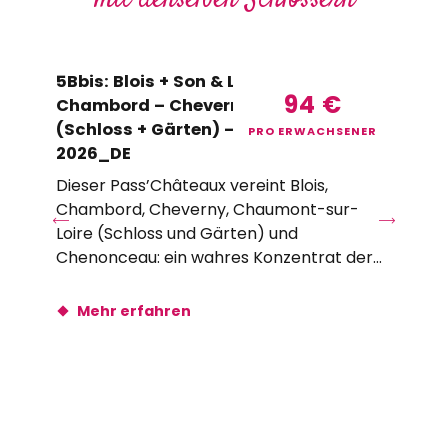
mit denselben Schlössern
5Bbis: Blois + Son & Lumière –
T0
94
€
Chambord – Cheverny – Chaumont
Ch
(Schloss + Gärten) – Chenonceau
PRO ERWACHSENER
Die
2026_DE
Bl
Dieser Pass’Châteaux vereint Blois,
Ch
Chambord, Cheverny, Chaumont-sur-
un
Loire (Schloss und Gärten) und
fra
Chenonceau: ein wahres Konzentrat der
unumgänglichen...
Mehr erfahren