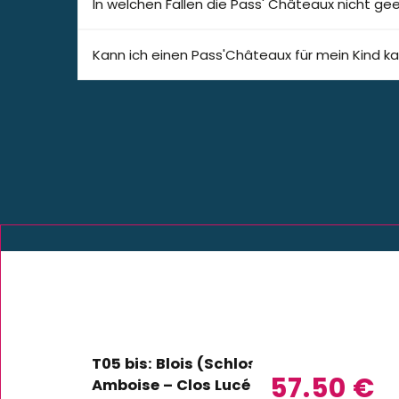
In welchen Fällen die Pass' Châteaux nicht ge
Kann ich einen Pass'Châteaux für mein Kind k
T05 bis: Blois (Schloss + Ton & Licht) –
57.50
€
Amboise – Clos Lucé 2026 – DE