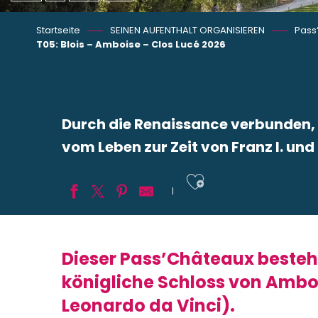
Startseite
SEINEN AUFENTHALT ORGANISIEREN
Pass
T05: Blois – Amboise – Clos Lucé 2026
Durch die Renaissance verbunden, e
vom Leben zur Zeit von Franz I. und
Ajouter aux
Dieser Pass’Châteaux besteht 
königliche Schloss von Ambo
Leonardo da Vinci).