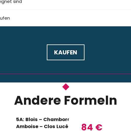
eignet sind
aufen
KAUFEN
Andere Formeln
mit denselben Schlössern
5A: Blois – Chambord – Cheverny –
84
€
Amboise – Clos Lucé 2026 – DE