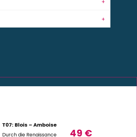
T07: Blois – Amboise – Clos Lucé – DE
49
€
Durch die Renaissance verbunden,