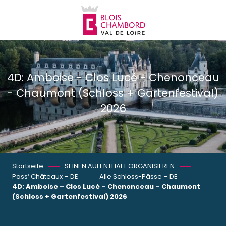
Aller
au
contenu
principal
4D: Amboise - Clos Lucé - Chenonceau
- Chaumont (Schloss + Gartenfestival)
2026
Startseite
SEINEN AUFENTHALT ORGANISIEREN
Pass‘ Châteaux – DE
Alle Schloss-Pässe – DE
4D: Amboise – Clos Lucé – Chenonceau – Chaumont
(Schloss + Gartenfestival) 2026