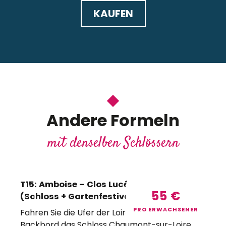
KAUFEN
Andere Formeln
mit denselben Schlössern
T15: Amboise – Clos Lucé – Chaumont
55
€
(Schloss + Gartenfestival) 2026 – DE
PRO ERWACHSENER
Fahren Sie die Ufer der Loire hinunter, an
Backbord das Schloss Chaumont-sur-Loire,