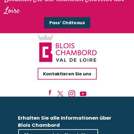
Moments de Loire
Loire
Cave des Roches Champignonnière, ville souterraine
Histo Run
Pass’ Châteaux
Millière Raboton, homme de Loire
Sarah Vous Guide
Show: Klang- und Lichtspiele - Das königliche Schloss B
Rando : Entre fleuve et châteaux à Candé-sur-Beuvro
Loire-émoi balades en bateau traditionnel sur la Loire à
Jardin du Clos Saint-Lubin
Kontaktieren Sie uns
Erhalten Sie alle Informationen über
Blois Chambord