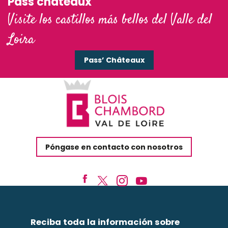
Pass'châteaux
Les Douves
Hôtel Saint Cyr
Visite los castillos más bellos del Valle del
Château de la Rue
Loira
Hôtel Saint-Hubert
Pass’ Châteaux
Póngase en contacto con nosotros
Reciba toda la información sobre