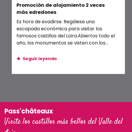
Promoción de alojamiento 2 veces
Zo
Courts spectacles Renaissance au Château : Phlipot l’i
más edredones
Exposition : Ombres et lumières
Alr
Balade crépusculaire en canoë
Es hora de evadirse. Regálese una
nat
escapada económica para visitar los
de
famosos castillos del Loira.Abiertos todo el
año, los monumentos se visten con los
colores de las...
Seguir leyendo
Pass'châteaux
Visite los castillos más bellos del Valle del