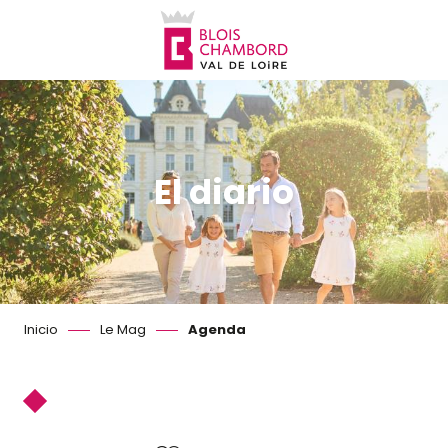
Aller
au
contenu
principal
El diario
Inicio
Le Mag
Agenda