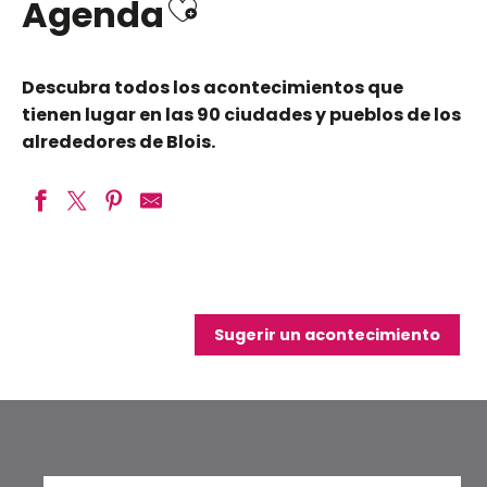
Ajouter aux favo
Agenda
Descubra todos los acontecimientos que
tienen lugar en las 90 ciudades y pueblos de los
alrededores de Blois.
26ème festival Jeu(x)d'orgue
Bal avec le Grand Pop
Un soir d'été à Villesavin - 19ème édition
Sugerir un acontecimiento
Apple Juice - Tribute to the Beatles
La visite qui réveille les châteaux
Soirées Dégustation au Château de Montpoupon
Nuit des Étoiles 2026
Les Soirées d'Été
Exposition des Amis des Beaux-Arts