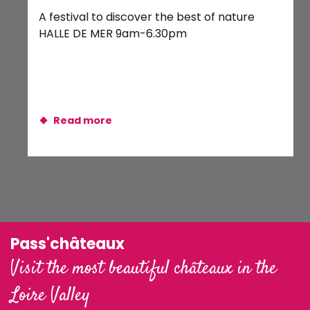
Spectacle familial : Jeanne, la Combattante !
A festival to discover the best of nature
Im
Les Histoires de Bonifet
HALLE DE MER 9am-6.30pm
Loi
at
Read more
Pass'châteaux
Visit the most beautiful châteaux in the
Loire Valley