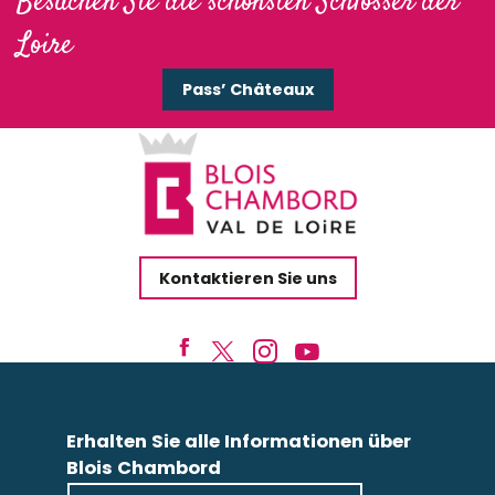
Besuchen Sie die schönsten Schlösser der
La Source de Bury
Loire
Lodg'ing Nature Camp
Pass’ Châteaux
Kontaktieren Sie uns
Erhalten Sie alle Informationen über
Blois Chambord