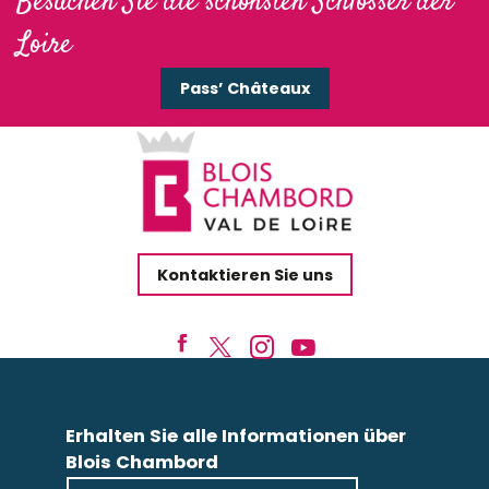
Besuchen Sie die schönsten Schlösser der
La Source de Bury
Loire
Lodg'ing Nature Camp
Pass’ Châteaux
Kontaktieren Sie uns
Erhalten Sie alle Informationen über
Blois Chambord