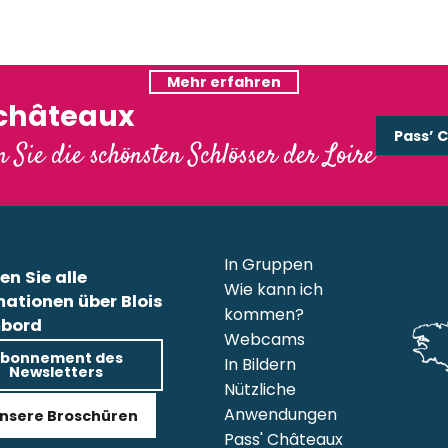
Campingplätze &
Freiluftunterkünfte
Mehr erfahren
Mehr erfahren
'châteaux
Pass’ 
 Sie die schönsten Schlösser der Loire
In Gruppen
en Sie alle
Wie kann ich
mationen über Blois
kommen?
bord
Webcams
bonnement des
In Bildern
Newsletters
Nützliche
Anwendungen
nsere Broschüren
Pass' Châteaux