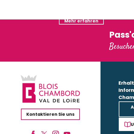
Lodg'ing Nature Camp
Gästezimmer
Auberge de la Caillère
Mehr erfahren
Les Suites de Blois
Mehr erfahren
Tour Hôtel
Hôtel du Cygne
Pass
Gîte Le Plessis
Besuchen
Les Saules de Cheverny
Les Douves
Fleur de Loire
Domaine des châteaux
Erhalt
Infor
Cham
A
Kontaktieren Sie uns
U