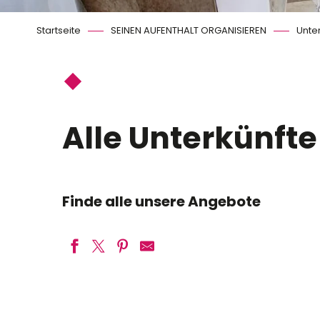
Startseite
SEINEN AUFENTHALT ORGANISIEREN
Unte
Alle Unterkünfte
Finde alle unsere Angebote
Ethic étapes Val de Loire
Château de la Rozelle
Besucherzentren und Wohnheime