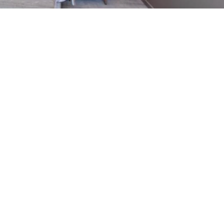
voris
Saisonale Vermietungen