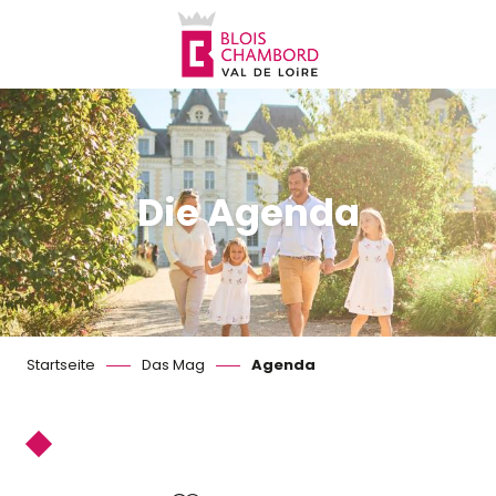
Aller
au
contenu
principal
Die Agenda
Startseite
Das Mag
Agenda